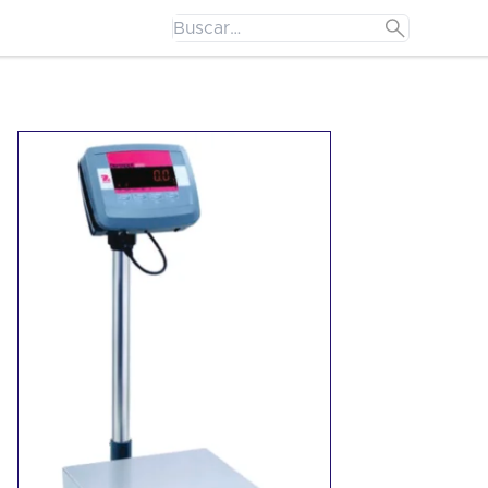
Search
for: